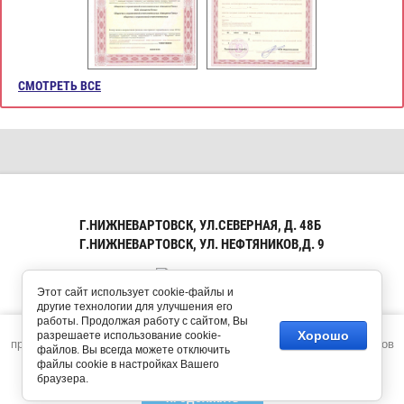
СМОТРЕТЬ ВСЕ
Г.НИЖНЕВАРТОВСК, УЛ.СЕВЕРНАЯ, Д. 48Б
Г.НИЖНЕВАРТОВСК, УЛ. НЕФТЯНИКОВ,Д. 9
Этот сайт использует cookie-файлы и
другие технологии для улучшения его
работы. Продолжая работу с сайтом, Вы
Этот сайт использует файлы cookie и метаданные. Продолжая
Хорошо
разрешаете использование cookie-
Copyright © 2015 - 2026
Megagroup.ru
просматривать его, вы соглашаетесь на использование нами файлов
Авиценна-Плюс
файлов. Вы всегда можете отключить
cookie и метаданных в соответствии с
Политикой
Политика конфиденциальности
файлы cookie в настройках Вашего
конфиденциальности
.
браузера.
ПРОДОЛЖИТЬ