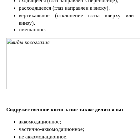
сходящееся (глаз направлен к переносице),
расходящееся (глаз направлен к виску),
вертикальное (отклонение глаза кверху или
книзу),
смешанное.
Содружественное косоглазие также делится на:
аккомодационное;
частично-аккомодационное;
не аккомодационное.