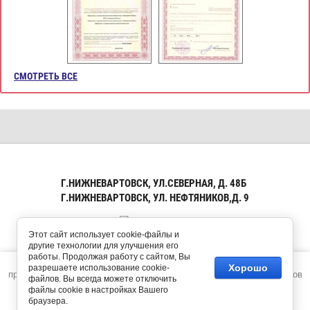
СМОТРЕТЬ ВСЕ
Г.НИЖНЕВАРТОВСК, УЛ.СЕВЕРНАЯ, Д. 48Б
Г.НИЖНЕВАРТОВСК, УЛ. НЕФТЯНИКОВ,Д. 9
Этот сайт использует cookie-файлы и
другие технологии для улучшения его
работы. Продолжая работу с сайтом, Вы
Этот сайт использует файлы cookie и метаданные. Продолжая
Хорошо
разрешаете использование cookie-
Copyright © 2015 - 2026
Megagroup.ru
просматривать его, вы соглашаетесь на использование нами файлов
Авиценна-Плюс
файлов. Вы всегда можете отключить
cookie и метаданных в соответствии с
Политикой
Политика конфиденциальности
файлы cookie в настройках Вашего
конфиденциальности
.
браузера.